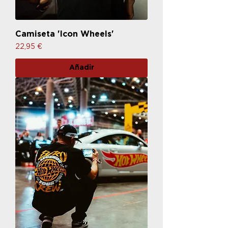
Camiseta 'Icon Wheels'
Precio
22,95 €
Añadir