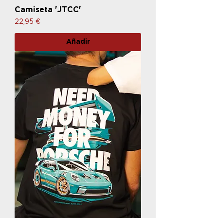
Camiseta 'JTCC'
Precio
22,95 €
Añadir