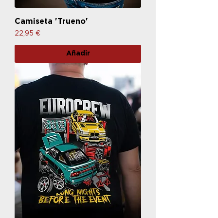
Camiseta 'Trueno'
Precio
22,95 €
Añadir