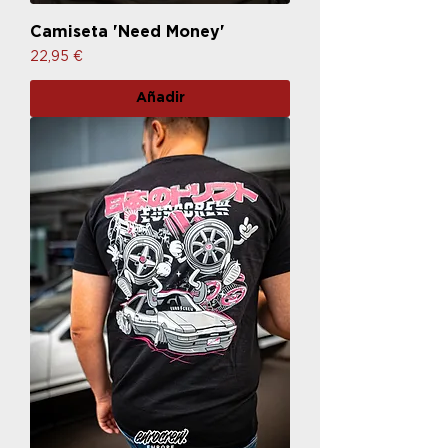
Camiseta 'Need Money'
Precio
22,95 €
Añadir