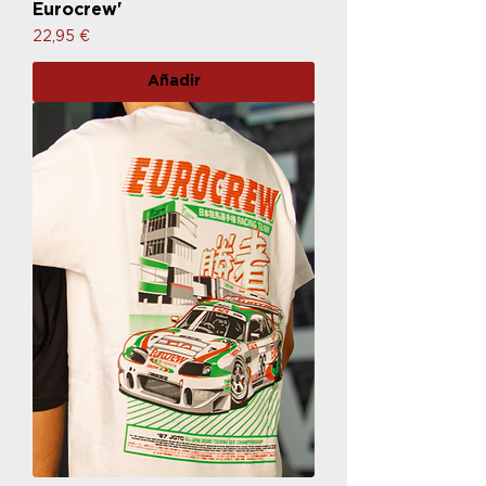
Eurocrew'
Precio
22,95 €
Añadir