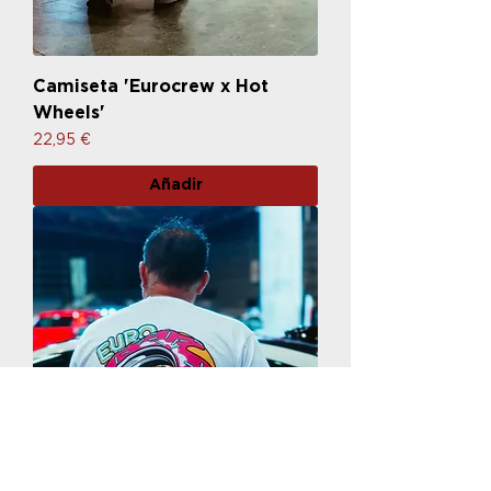
Camiseta 'Eurocrew x Hot
Wheels'
Precio
22,95 €
Añadir