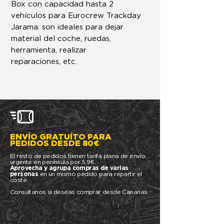
Box con capacidad hasta 2
vehículos para Eurocrew Trackday
Jarama: son ideales para dejar
material del coche, ruedas,
herramienta, realizar
reparaciones, etc.
ENVÍO GRATUÍTO PARA
PEDIDOS DESDE 80€
El resto de pedidos tienen tarifa plana de envío
urgente en península por 5,9€.
Aprovecha y agrupa compras de varias
personas
en un mismo pedido para repartir el
coste.
Consúltanos si deseas comprar desde Canarias.