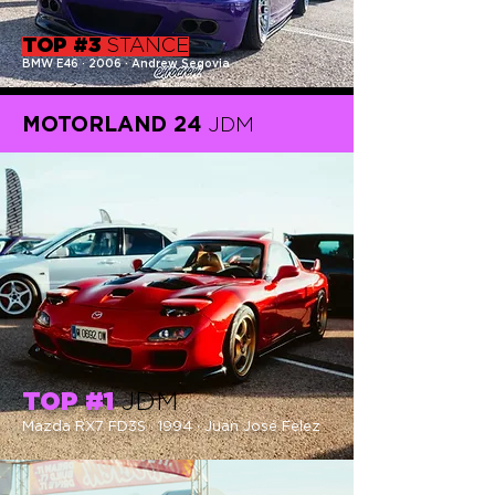
TOP #3
STANCE
BMW E46 · 2006 · Andrew Segovia
MOTORLAND 24
JDM
TOP #1
JDM
Mazda RX7 FD3S · 1994 · Juan José
Felez