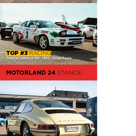
TOP #3
RACING
Toyota Celica st 185 · 1992 · Sergi Reula
MOTORLAND 24
STANCE