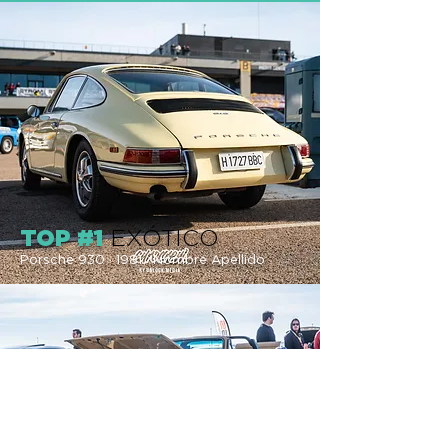
TOP #1
EXÓTICO
Porsche 930 · 19
81 · Nombre
Apellido