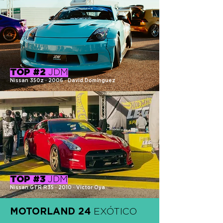
TOP #2
JDM
Nissan 350z · 2006 · David Domínguez
TOP #3
JDM
Nissan GTR R35 · 2010 · Victor Oya
MOTORLAND 24
EXÓTICO