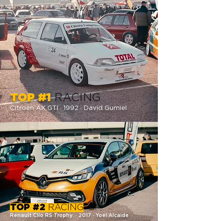
TOP #1
RACING
Citroen AX GTI · 1992 · David Gumiel
TOP #2
RACING
Renault Clío RS Trophy · 2017
· Yoel Alcaide